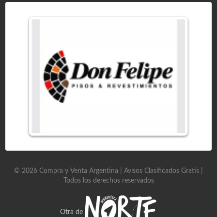
©
2026
Compra y Venta Argentina | Avisos Clasificados Gratis
|
Todos los derechos reservados
Otra de