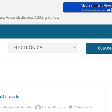
enta Argentina | Avisos Clas
ís. Avisos clasificados 100% gratuitos.
BUS
i3 coradir
putadoras - Notebooks
Usuario Particular
23 horas atrás