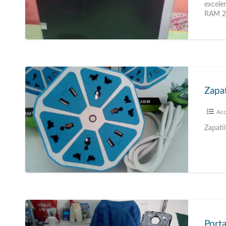
excele
RAM 2g
Zapat
Acc
Zapati
Porta