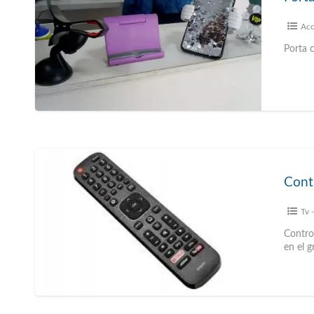
Acc
Porta 
Cont
Tv 
Contro
en el g