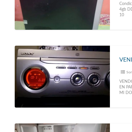
Condic
4gb DD
10
Son
VENDO
EN PA
MI DOM