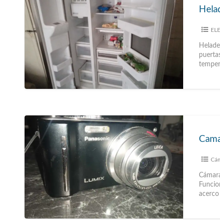
Hela
EL
Helade
puertas
temper
Camar
Cám
Cámara
Funcion
acerco 