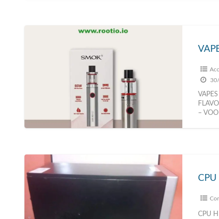
Acc
30/
VAPES
FLAVO
– VOO
CPU 
Com
CPU HP