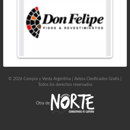
©
2026
Compra y Venta Argentina | Avisos Clasificados Gratis
|
Todos los derechos reservados
Otra de