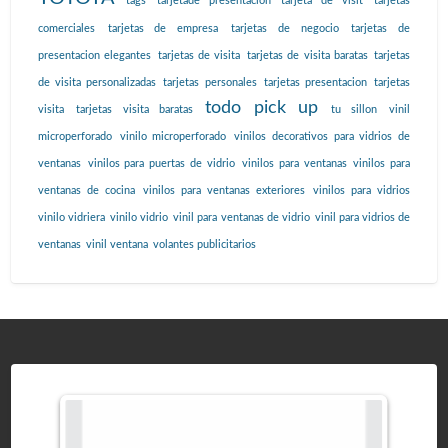
tags
tarjetade presentación
tarjeta de visit
tarjetas
comerciales
tarjetas de empresa
tarjetas de negocio
tarjetas de
presentacion elegantes
tarjetas de visita
tarjetas de visita baratas
tarjetas
de visita personalizadas
tarjetas personales
tarjetas presentacion
tarjetas
todo pick up
visita
tarjetas visita baratas
tu sillon
vinil
microperforado
vinilo microperforado
vinilos decorativos para vidrios de
ventanas
vinilos para puertas de vidrio
vinilos para ventanas
vinilos para
ventanas de cocina
vinilos para ventanas exteriores
vinilos para vidrios
vinilo vidriera
vinilo vidrio
vinil para ventanas de vidrio
vinil para vidrios de
ventanas
vinil ventana
volantes publicitarios