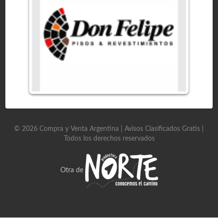
©
2026
Compra y Venta Argentina | Avisos Clasificados Gratis
|
Todos los derechos reservados
Otra de