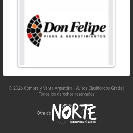
©
2026
Compra y Venta Argentina | Avisos Clasificados Gratis
|
Todos los derechos reservados
Otra de