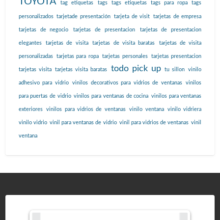
TOYOTA
tag etiquetas
tags
tags etiquetas
tags para ropa
tags
personalizados
tarjetade presentación
tarjeta de visit
tarjetas de empresa
tarjetas de negocio
tarjetas de presentacion
tarjetas de presentacion
elegantes
tarjetas de visita
tarjetas de visita baratas
tarjetas de visita
personalizadas
tarjetas para ropa
tarjetas personales
tarjetas presentacion
todo pick up
tarjetas visita
tarjetas visita baratas
tu sillon
vinilo
adhesivo para vidrio
vinilos decorativos para vidrios de ventanas
vinilos
para puertas de vidrio
vinilos para ventanas de cocina
vinilos para ventanas
exteriores
vinilos para vidrios de ventanas
vinilo ventana
vinilo vidriera
vinilo vidrio
vinil para ventanas de vidrio
vinil para vidrios de ventanas
vinil
ventana