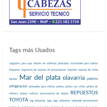
Tags más Usados
colgantes para ropa
diseño de vidrieras ploteadas
esmerilado para vidrios
etiquetas
impresion de tarjetas de presentacion
imprimir tarjetas de visita
Mar del plata
olavarria
palomo
baratas
refrigeracion
ploteados para vidrios
ploteo
ploteo con vinilo
ploteo de
REPUESTOS
vidriera
ploteo vidriera
presentacion de tarjeta
TOYOTA
tag etiquetas
tags
tags etiquetas
tarjetade presentación