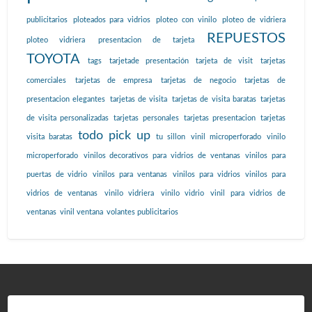
publicitarios
ploteados para vidrios
ploteo con vinilo
ploteo de vidriera
REPUESTOS
ploteo vidriera
presentacion de tarjeta
TOYOTA
tags
tarjetade presentación
tarjeta de visit
tarjetas
comerciales
tarjetas de empresa
tarjetas de negocio
tarjetas de
presentacion elegantes
tarjetas de visita
tarjetas de visita baratas
tarjetas
de visita personalizadas
tarjetas personales
tarjetas presentacion
tarjetas
todo pick up
visita baratas
tu sillon
vinil microperforado
vinilo
microperforado
vinilos decorativos para vidrios de ventanas
vinilos para
puertas de vidrio
vinilos para ventanas
vinilos para vidrios
vinilos para
vidrios de ventanas
vinilo vidriera
vinilo vidrio
vinil para vidrios de
ventanas
vinil ventana
volantes publicitarios