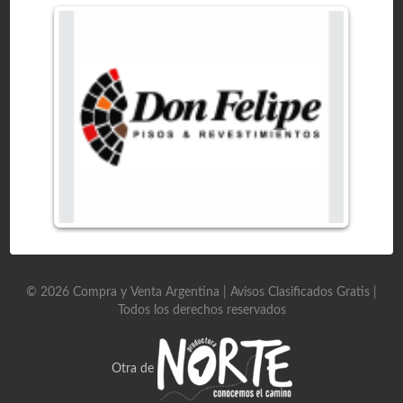
©
2026
Compra y Venta Argentina | Avisos Clasificados Gratis
|
Todos los derechos reservados
Otra de